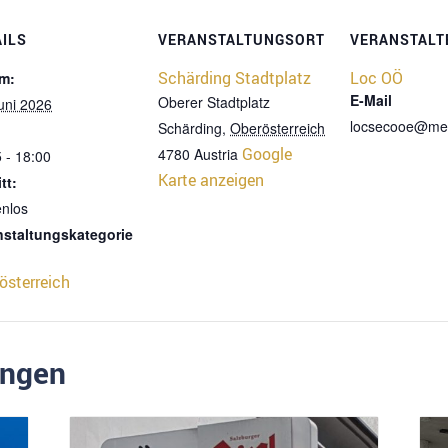
AILS
VERANSTALTUNGSORT
VERANSTALT
Schärding Stadtplatz
Loc OÖ
m:
E-Mail
Oberer Stadtplatz
uni 2026
locsecooe@me
Schärding
,
Oberösterreich
Google
4780
Austria
 - 18:00
Karte anzeigen
tt:
enlos
nstaltungskategorie
österreich
ungen