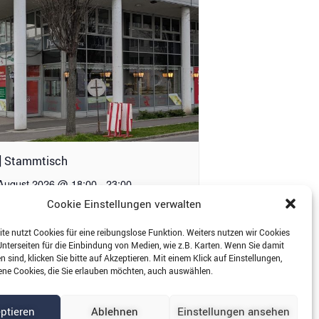
] Stammtisch
 August 2026 @ 18:00
-
23:00
Cookie Einstellungen verwalten
te nutzt Cookies für eine reibungslose Funktion. Weiters nutzen wir Cookies
Unterseiten für die Einbindung von Medien, wie z.B. Karten. Wenn Sie damit
[W] Mensa Cafe im Café VOTIV
 sind, klicken Sie bitte auf Akzeptieren. Mit einem Klick auf Einstellungen,
ene Cookies, die Sie erlauben möchten, auch auswählen.
ptieren
Ablehnen
Einstellungen ansehen