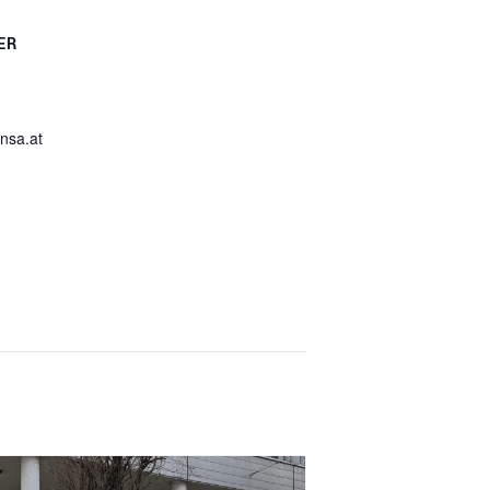
ER
nsa.at