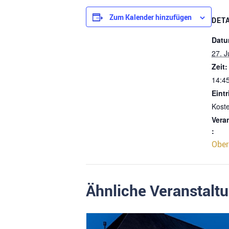
Zum Kalender hinzufügen
DET
Datu
27. J
Zeit:
14:45
Eintri
Kost
Vera
:
Ober
Ähnliche Veranstalt