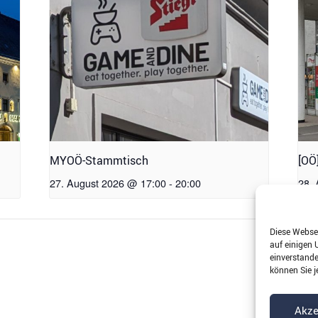
MYOÖ-Stammtisch
[OÖ
27. August 2026 @ 17:00
-
20:00
28.
Diese Websei
auf einigen 
einverstanden
können Sie j
Akze