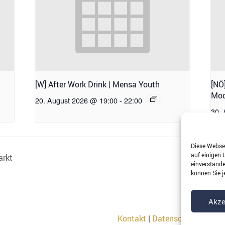
[W] After Work Drink | Mensa Youth
[NÖ
Mod
20. August 2026 @ 19:00
-
22:00
30.
Diese Websei
auf einigen 
arkt
einverstanden
können Sie j
Akze
Kontakt
|
Datenschutz
|
Impr