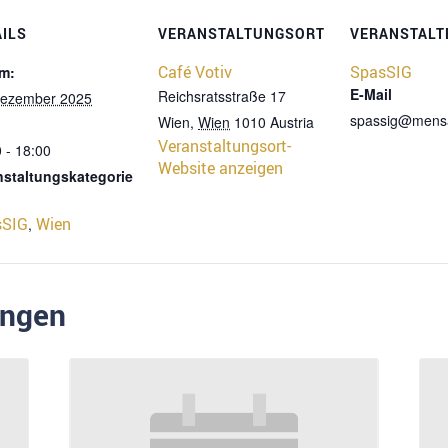
AILS
VERANSTALTUNGSORT
VERANSTALT
Café Votiv
SpasSIG
m:
E-Mail
Reichsratsstraße 17
Dezember 2025
spassig@mens
Wien
,
Wien
1010
Austria
Veranstaltungsort-
 - 18:00
Website anzeigen
nstaltungskategorie
sSIG
Wien
,
ungen