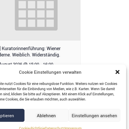
] Kuratorinnenführung: Wiener
erne. Weiblich. Widerständig.
 August 2026 @ 15:00
-
16:00
Cookie Einstellungen verwalten
te nutzt Cookies für eine reibungslose Funktion. Weiters nutzen wir Cookies
Unterseiten für die Einbindung von Medien, wie z.B. Karten. Wenn Sie damit
[OÖ] Stammtisch
 sind, klicken Sie bitte auf Akzeptieren. Mit einem Klick auf Einstellungen,
ene Cookies, die Sie erlauben möchten, auch auswählen.
ptieren
Ablehnen
Einstellungen ansehen
essum
|
Cookie Richtlinie
Cookie-Richtlinie
Datenschutz
Impressum