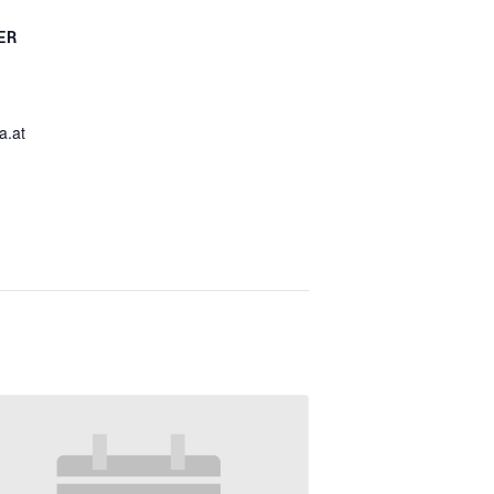
ER
a.at