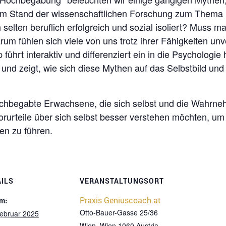
dem Stand der wissenschaftlichen Forschung zum Them
elten beruflich erfolgreich und sozial isoliert? Muss 
m fühlen sich viele von uns trotz ihrer Fähigkeiten unv
führt interaktiv und differenziert ein in die Psycholog
und zeigt, wie sich diese Mythen auf das Selbstbild und
ochbegabte Erwachsene, die sich selbst und die Wahrne
urteile über sich selbst besser verstehen möchten, um
en zu führen.
AILS
VERANSTALTUNGSORT
Praxis Geniuscoach.at
m:
Otto-Bauer-Gasse 25/36
Februar 2025
Wien
,
Wien
1060
Austria