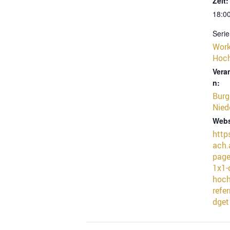
Zeit:
18:00
Serie
Work
Hoc
Vera
n:
Burg
Nied
Webs
http
ach.
page
1x1-
hoc
refer
dget