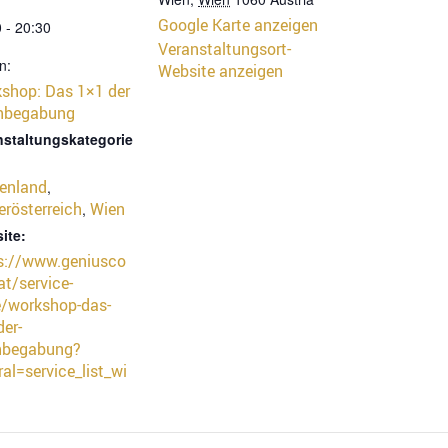
Google Karte anzeigen
 - 20:30
Veranstaltungsort-
n:
Website anzeigen
shop: Das 1×1 der
hbegabung
nstaltungskategorie
enland
,
erösterreich
Wien
,
ite:
s://www.geniusco
at/service-
/workshop-das-
der-
hbegabung?
ral=service_list_wi