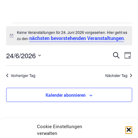
Keine Veranstaltungen für 24. Juni 2026 vorgesehen. Hier geht es
nächsten bevorstehenden Veranstaltungen
Hinweis
zu den
.
Veran
Ve
24/6/2026
Suche
Tag
Datum
An
Suche
wählen.
Na
Vorheriger Tag
Nächster Tag
und
Ansich
Kalender abonnieren
Navig
Cookie Einstellungen
verwalten