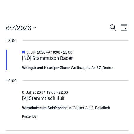
Veran
Ve
6/7/2026
Suche
Tag
Datum
An
Suche
wählen.
18:00
Na
und
Hervorgehoben
6. Juli 2026 @ 18:00
-
22:00
[NÖ] Stammtisch Baden
Ansich
Weingut und Heuriger Zierer
Weilburgstraße 57, Baden
Navig
19:00
6. Juli 2026 @ 19:00
-
22:00
[V] Stammtisch Juli
Wirschaft zum Schützenhaus
Göfiser Str. 2, Felkdirch
Kostenlos