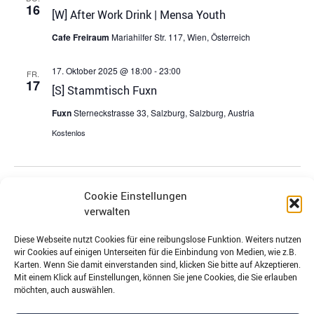
16
[W] After Work Drink | Mensa Youth
Cafe Freiraum
Mariahilfer Str. 117, Wien, Österreich
17. Oktober 2025 @ 18:00
-
23:00
FR.
17
[S] Stammtisch Fuxn
Fuxn
Sterneckstrasse 33, Salzburg, Salzburg, Austria
Kostenlos
Veranstaltungen
Veran
Vorherige
Heute
Nächste
Cookie Einstellungen
verwalten
Kalender abonnieren
Diese Webseite nutzt Cookies für eine reibungslose Funktion. Weiters nutzen
wir Cookies auf einigen Unterseiten für die Einbindung von Medien, wie z.B.
Karten. Wenn Sie damit einverstanden sind, klicken Sie bitte auf Akzeptieren.
Mit einem Klick auf Einstellungen, können Sie jene Cookies, die Sie erlauben
möchten, auch auswählen.