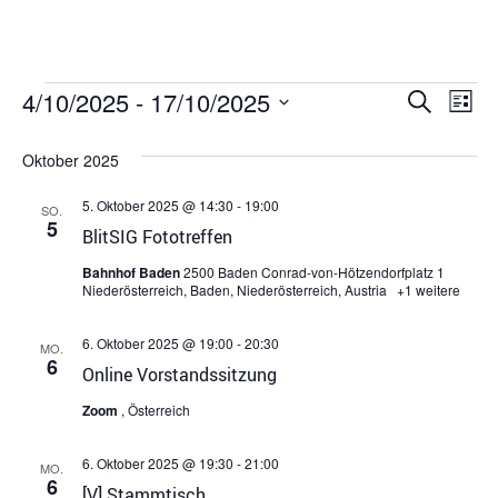
Veran
Ve
4/10/2025
 - 
17/10/2025
Suche
Liste
Datum
An
Suche
wählen.
Oktober 2025
Na
und
5. Oktober 2025 @ 14:30
-
19:00
SO.
Ansich
5
BlitSIG Fototreffen
Navig
Bahnhof Baden
2500 Baden Conrad-von-Hötzendorfplatz 1
Niederösterreich, Baden, Niederösterreich, Austria
+1 weitere
6. Oktober 2025 @ 19:00
-
20:30
MO.
6
Online Vorstandssitzung
Zoom
, Österreich
6. Oktober 2025 @ 19:30
-
21:00
MO.
6
[V] Stammtisch