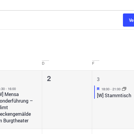
Ve
D
F
1
0
1
2
3
n,
eranstaltung,
Veranstaltungen,
Veranstalt
Hervorgehoben
4:30
-
16:00
18:00
-
21:00
W] Mensa
[W] Stammtisch
onderführung –
limt
eckengemälde
m Burgtheater