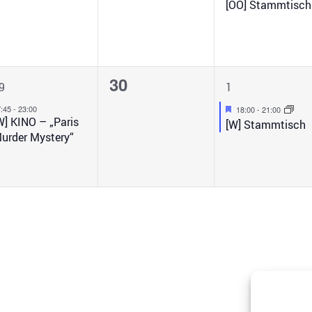
[OÖ] Stammtisch
1
0
1
30
9
1
n,
eranstaltung,
Veranstaltungen,
Veranstalt
Hervorgehoben
7:45
-
23:00
18:00
-
21:00
W] KINO – „Paris
[W] Stammtisch
urder Mystery“