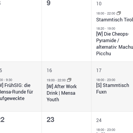
0
0
2
8
9
10
n,
eranstaltungen,
Veranstaltungen,
Veranstalt
18:00
-
22:00
Stammtisch Tiro
18:20
-
19:00
[W] Die Cheops-
Pyramide /
alternativ: Mach
Picchu
1
1
1
5
16
17
eranstaltung,
Veranstaltung,
Veranstalt
:00
-
9:30
18:00
-
23:00
19:00
-
22:00
W] FrühSIG: die
[S] Stammtisch
[W] After Work
ensa-Runde für
Fuxn
Drink | Mensa
ufgeweckte
Youth
0
0
1
22
23
24
n,
eranstaltungen,
Veranstaltungen,
Veranstalt
18:00
-
23:00