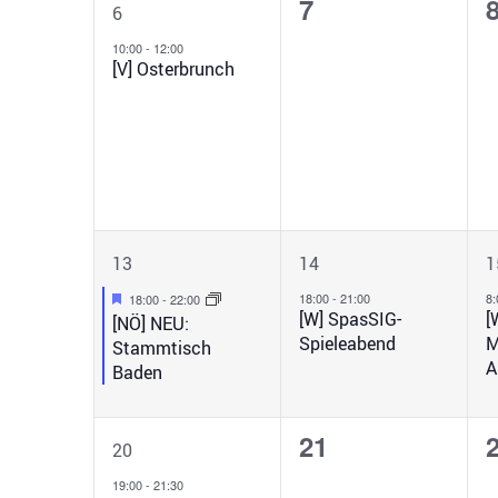
1
0
7
6
Veranstaltung,
Veranstaltunge
V
10:00
-
12:00
[V] Osterbrunch
1
1
13
14
1
Veranstaltung,
Veranstaltung,
V
Hervorgehoben
18:00
-
21:00
8
18:00
-
22:00
[W] SpasSIG-
[
[NÖ] NEU:
Spieleabend
M
Stammtisch
A
Baden
1
0
21
20
Veranstaltung,
Veranstaltunge
V
19:00
-
21:30