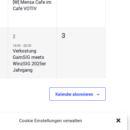
[W] Mensa Cafe im
Café VOTIV
1
0
3
2
ung,
Veranstaltung,
Veranstaltungen,
19:00
-
22:00
Verkostung
GamSIG meets
WinzSIG 2025er
Jahrgang
Kalender abonnieren
Cookie Einstellungen verwalten