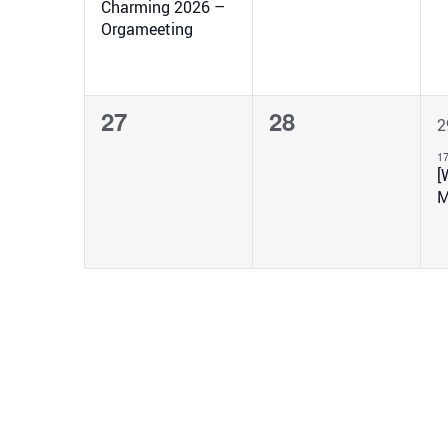
Charming 2026 –
Orgameeting
0
0
27
28
2
Veranstaltungen,
Veranstaltunge
V
1
[
M