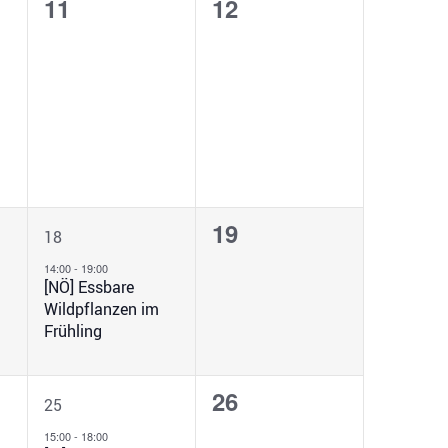
0
0
11
12
ungen,
Veranstaltungen,
Veranstaltungen,
l
u
1
0
19
18
ung,
Veranstaltung,
Veranstaltungen,
14:00
-
19:00
[NÖ] Essbare
Wildpflanzen im
Frühling
1
0
26
25
ung,
Veranstaltung,
Veranstaltungen,
15:00
-
18:00