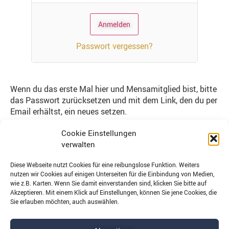
Passwort vergessen?
Wenn du das erste Mal hier und Mensamitglied bist, bitte
das Passwort zurücksetzen und mit dem Link, den du per
Email erhältst, ein neues setzen.
Nutze dazu deine Mensa-Emailadresse,
Cookie Einstellungen
Vorname.Nachname@mensa.at
verwalten
Hierbei handelt es sich um eine Weiterleitungsadresse,
Diese Webseite nutzt Cookies für eine reibungslose Funktion. Weiters
deine persönliche ist bei deinen Stammdaten hinterlegt,
nutzen wir Cookies auf einigen Unterseiten für die Einbindung von Medien,
aus Datenschutzgründen aber nicht auf dieser Seite.
wie z.B. Karten. Wenn Sie damit einverstanden sind, klicken Sie bitte auf
Akzeptieren. Mit einem Klick auf Einstellungen, können Sie jene Cookies, die
Du bekommst dann einen Standardlink zum
Sie erlauben möchten, auch auswählen.
Zurücksetzen deines Passwortes.