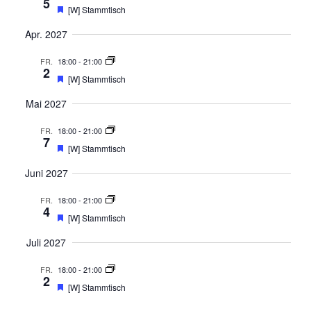
5
Empfohlen
[W] Stammtisch
Apr. 2027
FR.
18:00
-
21:00
2
Empfohlen
[W] Stammtisch
Mai 2027
FR.
18:00
-
21:00
7
Empfohlen
[W] Stammtisch
Juni 2027
FR.
18:00
-
21:00
4
Empfohlen
[W] Stammtisch
Juli 2027
FR.
18:00
-
21:00
2
Empfohlen
[W] Stammtisch