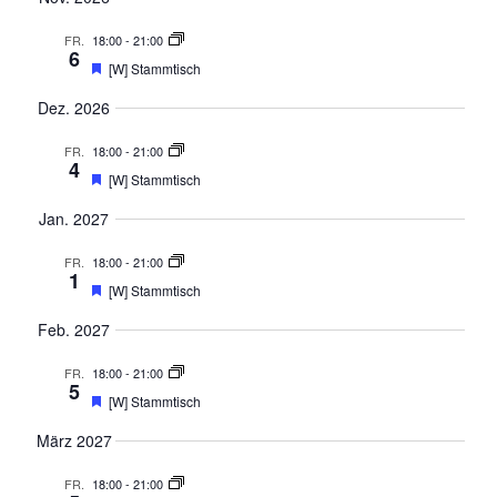
FR.
18:00
-
21:00
6
Empfohlen
[W] Stammtisch
Dez. 2026
FR.
18:00
-
21:00
4
Empfohlen
[W] Stammtisch
Jan. 2027
FR.
18:00
-
21:00
1
Empfohlen
[W] Stammtisch
Feb. 2027
FR.
18:00
-
21:00
5
Empfohlen
[W] Stammtisch
März 2027
FR.
18:00
-
21:00