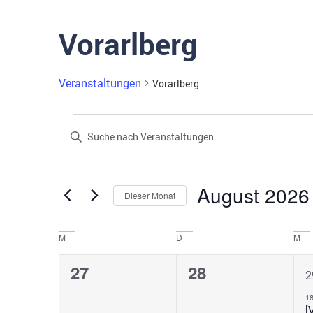
Vorarlberg
Veranstaltungen
Vorarlberg
Veranstaltungen
Bitte
Schlüsselwort
Suche
eingeben.
Suche
nach
und
Veranstaltungen
August 2026
Schlüsselwort.
Dieser Monat
Ansichten,
Datum
wählen.
Navigation
Kalender
M
D
M
von
0
0
27
28
2
Veranstaltungen
Veranstaltungen,
Veranstaltunge
V
1
[