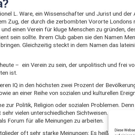
a?
nel L. Ware, ein Wissenschafter und Jurist und der Aus
m Zug, der durch die zerbombten Vororte Londons ratt
und einen Verein für kluge Menschen zu gründen, des
ient sein sollte. Ihrem Club gaben sie den Namen Mensa
 bringen. Gleichzeitig steckt in dem Namen das latei
eute – ein Verein zu sein, der unpolitisch und frei vo
en ist.
en IQ in den höchsten zwei Prozent der Bevölkerung l
wie an einer Reihe von sozialen und kulturellen Ereig
zur Politik, Religion oder sozialen Problemen. Denn 
 sehr vielen unterschiedlichen Sichtweisen. Für eine
ls Forum für alle Meinungen zu arbeiten.
Diese Websei
tglieder oft sehr starke Meinungen: Es heißt, daß m