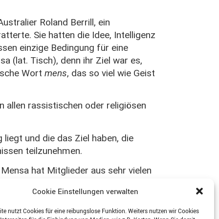
tralier Roland Berrill, ein
erte. Sie hatten die Idee, Intelligenz
sen einzige Bedingung für eine
 (lat. Tisch), denn ihr Ziel war es,
nische Wort
mens
, das so viel wie Geist
n allen rassistischen oder religiösen
iegt und die das Ziel haben, die
nissen teilzunehmen.
Mensa hat Mitglieder aus sehr vielen
 bestimmte Sichtweise einzutreten würde
Cookie Einstellungen verwalten
te nutzt Cookies für eine reibungslose Funktion. Weiters nutzen wir Cookies
an in einem Raum mit zwölf Mensanern